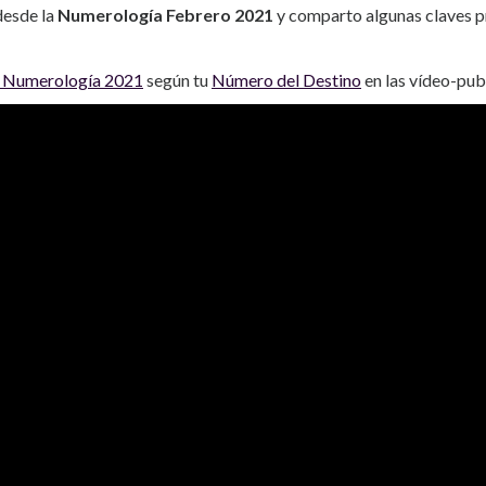
desde la
Numerología Febrero 2021
y comparto algunas claves pr
la Numerología 2021
según tu
Número del Destino
en las vídeo-pub