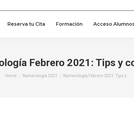
Reserva tu Cita
Formación
Acceso Alumno
logía Febrero 2021: Tips y c
You are here:
Home
Numerología 2021
Numerología Febrero 2021: Tips y…