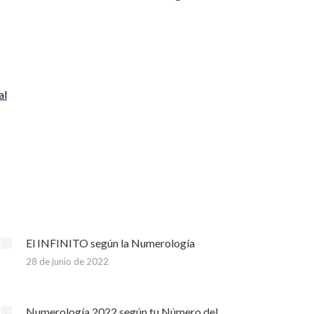
al
El INFINITO según la Numerología
28 de junio de 2022
Numerología 2022 según tu Número del