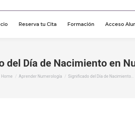
icio
Reserva tu Cita
Formación
Acceso Alu
do del Día de Nacimiento en N
You are here:
Home
Aprender Numerología
Significado del Día de Nacimiento…