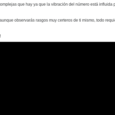
plejas que hay ya que la vibración del número está influida po
, aunque observarás rasgos muy certeros de ti mismo, todo requ
!