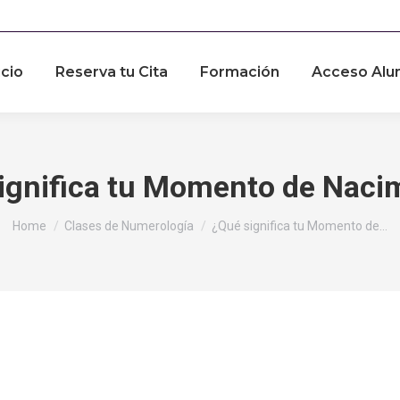
icio
Reserva tu Cita
Formación
Acceso Alu
ignifica tu Momento de Naci
You are here:
Home
Clases de Numerología
¿Qué significa tu Momento de…