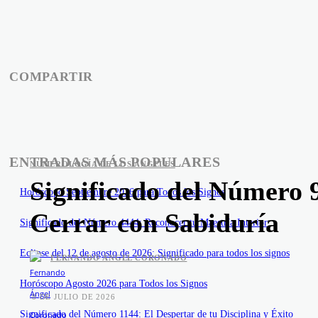
COMPARTIR
ENTRADAS MÁS POPULARES
NUMEROLOGÍA DE LOS ÁNGELES
Significado del Número 
Horóscopo Septiembre 2026 para Todos los Signos
Cerrar con Sabiduría
Significado del Número 4444: Reconocer tu Maestría Interior
Eclipse del 12 de agosto de 2026: Significado para todos los signos
FERNANDO ÁNGEL CORONADO
-
Horóscopo Agosto 2026 para Todos los Signos
8 DE JULIO DE 2026
Significado del Número 1144: El Despertar de tu Disciplina y Éxito